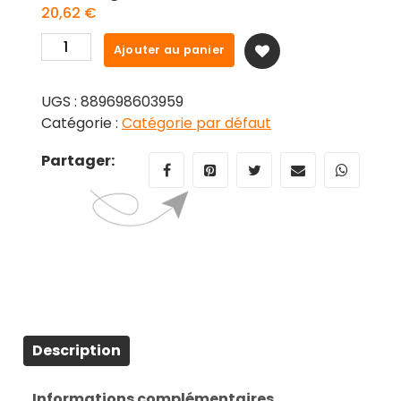
20,62
€
quantité
Ajouter au panier
de
POP
UGS :
889698603959
figure
Catégorie :
Catégorie par défaut
Disney
Villains
Partager:
Hook
Black
Light
Exclusive
Description
Informations complémentaires