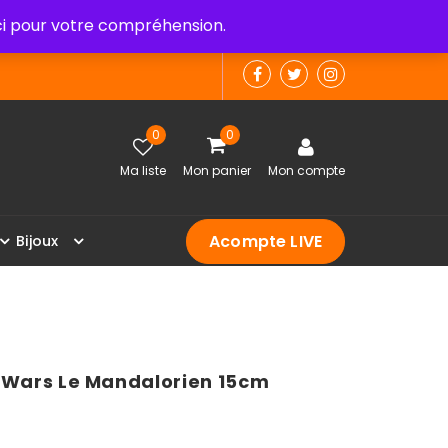
 pour votre compréhension.
0
0
Ma liste
Mon panier
Mon compte
Acompte LIVE
B
i
j
o
u
x
r Wars Le Mandalorien 15cm