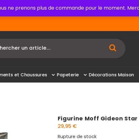
us ne prenons plus de commande pour le moment. Merci
m
e
n
t
s
e
t
C
h
a
u
s
s
u
r
e
s
P
a
p
e
t
e
r
i
e
D
é
c
o
r
a
t
i
o
n
s
M
a
i
s
o
n
Figurine Moff Gideon Sta
29,95
€
Rupture de stock