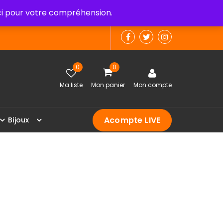
 pour votre compréhension.
0
0
Ma liste
Mon panier
Mon compte
Acompte LIVE
B
i
j
o
u
x