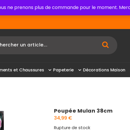
us ne prenons plus de commande pour le moment. Merci
m
e
n
t
s
e
t
C
h
a
u
s
s
u
r
e
s
P
a
p
e
t
e
r
i
e
D
é
c
o
r
a
t
i
o
n
s
M
a
i
s
o
n
Poupée Mulan 38cm
34,99
€
Rupture de stock