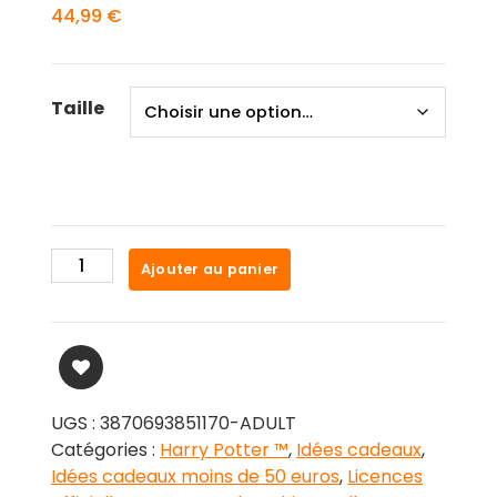
44,99
€
Taille
quantité
Ajouter au panier
de
Pull
Adulte
Serpentard
-
Harry
UGS :
3870693851170-ADULT
Potter
Catégories :
Harry Potter ™
,
Idées cadeaux
,
Idées cadeaux moins de 50 euros
,
Licences