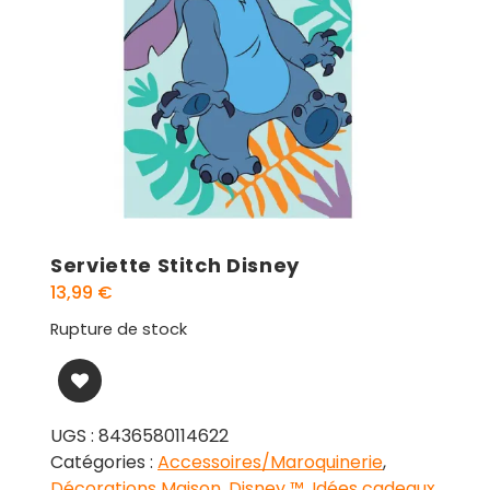
Serviette Stitch Disney
13,99
€
Rupture de stock
UGS :
8436580114622
Catégories :
Accessoires/Maroquinerie
,
Décorations Maison
,
Disney ™
,
Idées cadeaux
,