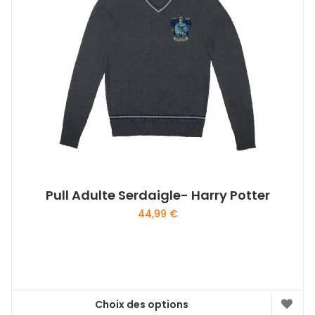
Pull Adulte Serdaigle- Harry Potter
44,99
€
Choix des options
Ce