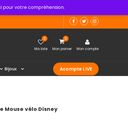
 pour votre compréhension.
0
0
Ma liste
Mon panier
Mon compte
Acompte LIVE
B
i
j
o
u
x
ie Mouse vélo Disney