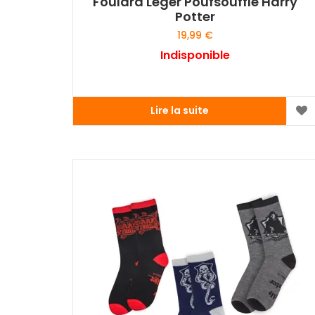
Foulard Léger Poufsouffle Harry
Potter
19,99
€
Indisponible
Lire la suite