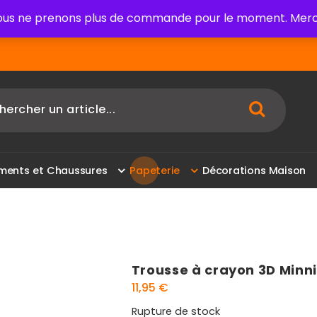
us ne prenons plus de commande pour le moment. Merci
m
e
n
t
s
e
t
C
h
a
u
s
s
u
r
e
s
P
a
p
e
t
e
r
i
e
D
é
c
o
r
a
t
i
o
n
s
M
a
i
s
o
n
Trousse à crayon 3D Minn
11,95
€
Rupture de stock