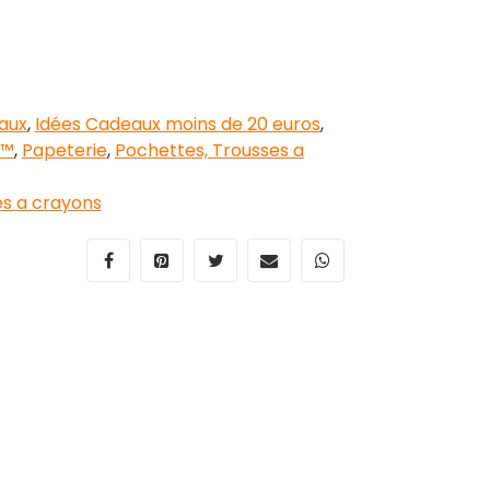
aux
,
Idées Cadeaux moins de 20 euros
,
 ™
,
Papeterie
,
Pochettes, Trousses a
s a crayons