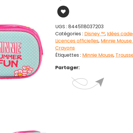
UGS :
8445118037203
Catégories :
Disney ™
,
Idées cade
Licences officielles
,
Minnie Mouse
Crayons
Étiquettes :
Minnie Mouse
,
Trousse
Partager: