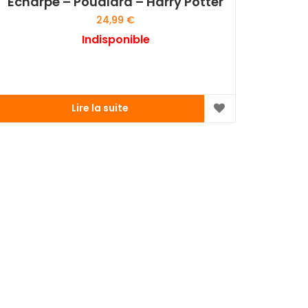
Echarpe – Poudlard – Harry Potter
24,99
€
Indisponible
Lire la suite