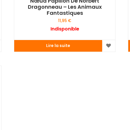
Nœud Papillon De Norbert
Dragonneau – Les Animaux
Fantastiques
11,95
€
Indisponible
Lire la suite