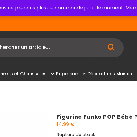
us ne prenons plus de commande pour le moment. Merci
m
e
n
t
s
e
t
C
h
a
u
s
s
u
r
e
s
P
a
p
e
t
e
r
i
e
D
é
c
o
r
a
t
i
o
n
s
M
a
i
s
o
n
Figurine Funko POP Bébé 
14,99
€
Rupture de stock