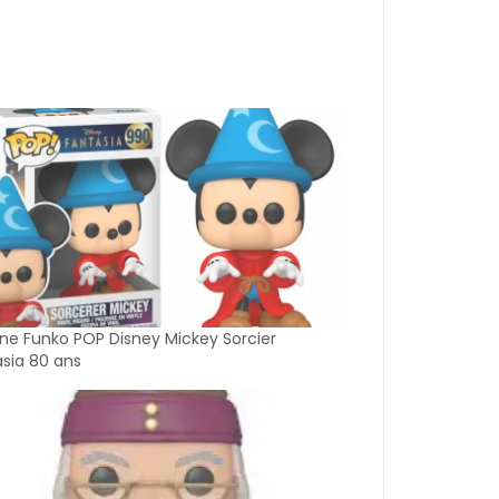
ine Funko POP Disney Mickey Sorcier
sia 80 ans