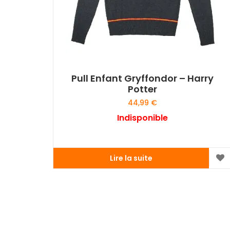
Pull Enfant Gryffondor – Harry
Potter
44,99
€
Indisponible
Lire la suite