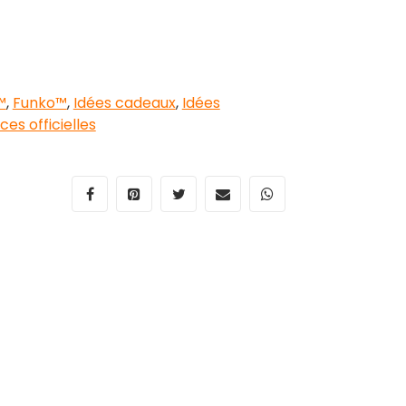
™
,
Funko™
,
Idées cadeaux
,
Idées
ces officielles