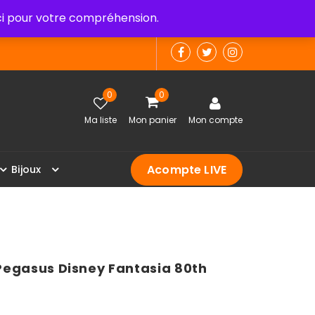
 pour votre compréhension.
0
0
Ma liste
Mon panier
Mon compte
Acompte LIVE
B
i
j
o
u
x
Pegasus Disney Fantasia 80th