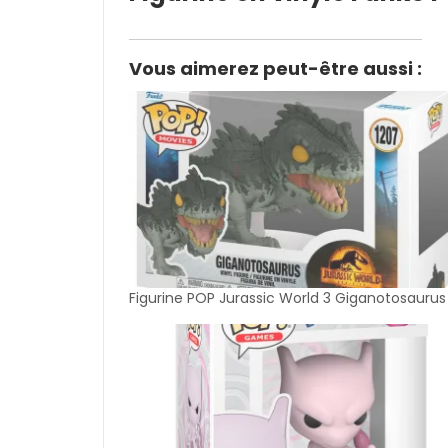
Vous aimerez peut-être aussi :
Figurine POP Jurassic World 3 Giganotosaurus