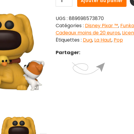
Ajouter au panier
de
Figurine
UGS :
889698573870
POP
Catégories :
Disney Pixar ™
,
Funk
Dug
Cadeaux moins de 20 euros
,
Licen
avec
Étiquettes :
Dug
,
La Haut
,
Pop
des
jouets
Partager:
La
Haut