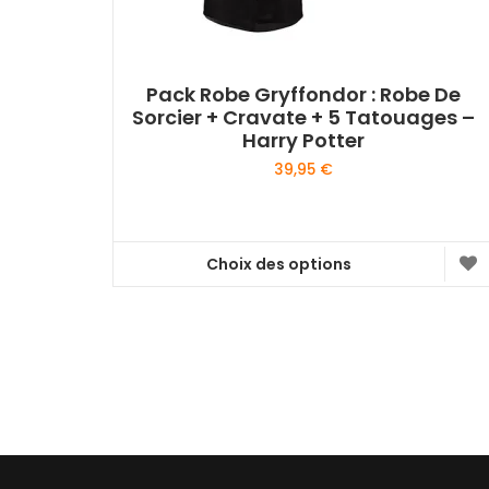
Pack Robe Gryffondor : Robe De
Sorcier + Cravate + 5 Tatouages –
Harry Potter
39,95
€
Choix des options
Ce
produit
a
plusieurs
variations.
Les
options
peuvent
être