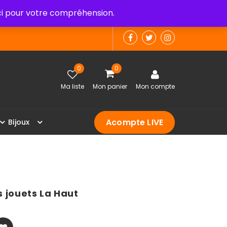
 pour votre compréhension.
0
0
Ma liste
Mon panier
Mon compte
Acompte LIVE
B
i
j
o
u
x
 jouets La Haut