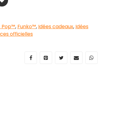
o Pop™
,
Funko™
,
Idées cadeaux
,
Idées
ces officielles