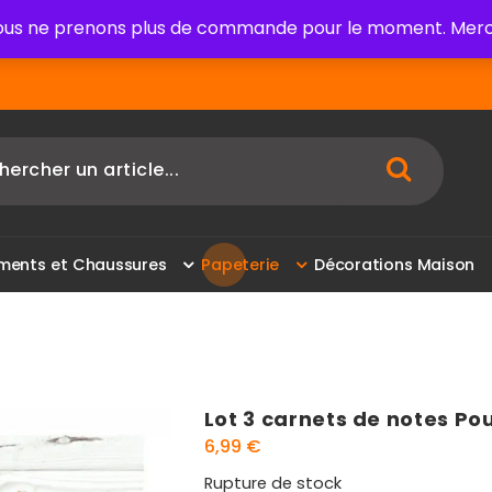
us ne prenons plus de commande pour le moment. Merci
m
e
n
t
s
e
t
C
h
a
u
s
s
u
r
e
s
P
a
p
e
t
e
r
i
e
D
é
c
o
r
a
t
i
o
n
s
M
a
i
s
o
n
Lot 3 carnets de notes Po
6,99
€
Rupture de stock