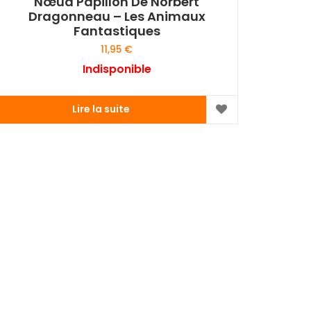
Nœud Papillon De Norbert
Dragonneau – Les Animaux
Fantastiques
11,95
€
Indisponible
Lire la suite