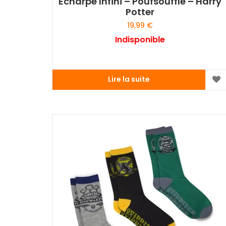
Echarpe Infini – Poufsouffle – Harry
Potter
19,99
€
Indisponible
Lire la suite