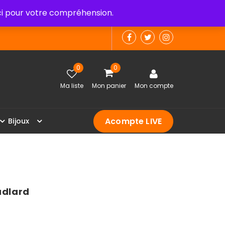
 pour votre compréhension.
0
0
Ma liste
Mon panier
Mon compte
Acompte LIVE
B
i
j
o
u
x
udlard