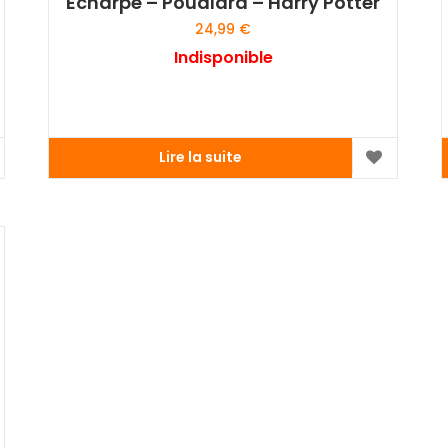
Echarpe – Poudlard – Harry Potter
24,99
€
Indisponible
Lire la suite