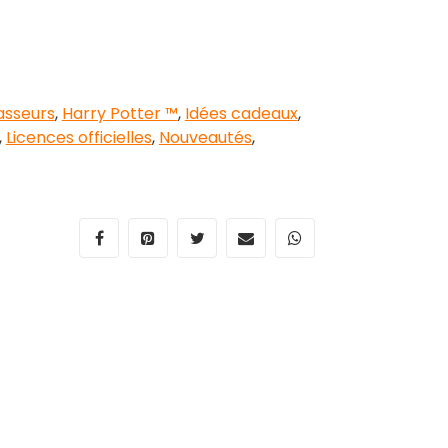
asseurs
,
Harry Potter ™
,
Idées cadeaux
,
,
Licences officielles
,
Nouveautés
,