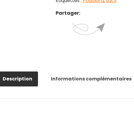
Étiquettes :
Poudlard
,
sacs
Partager:
Description
Informations complémentaires