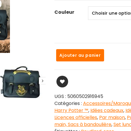
Couleur
quantité
Ajouter au panier
de
Sacoche
a
repas
Premium
Poudlard
UGS :
5060502916945
couleurs
Catégories :
Accessoires/Maroqui
ou
Harry Potter ™
,
Idées cadeaux
,
Id
choix
Licences officielles
,
Par maison
,
P
main, Sacs à bandoulière
,
Set lun