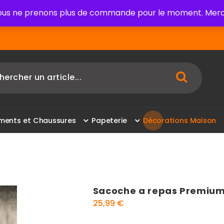
us ne prenons plus de commande pour le moment. Merci
m
e
n
t
s
e
t
C
h
a
u
s
s
u
r
e
s
P
a
p
e
t
e
r
i
e
D
é
c
o
r
a
t
i
o
n
s
M
a
i
s
o
n
Sacoche a repas Premium 
25,99
€