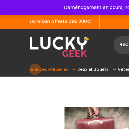
Aller
Déménagement en cours, no
au
contenu
Livraison offerte dès 200€ !
La boutique des articles officiels du cinéma !
L
i
c
e
n
c
e
s
o
f
f
i
c
i
e
l
l
e
s
J
e
u
x
e
t
J
o
u
e
t
s
V
ê
t
e