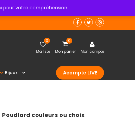
 pour votre compréhension.
0
0
Ma liste
Mon panier
Mon compte
Acompte LIVE
B
i
j
o
u
x
Poudlard couleurs ou choix