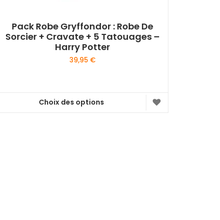
Pack Robe Gryffondor : Robe De
Sorcier + Cravate + 5 Tatouages –
Harry Potter
39,95
€
Choix des options
Ce
produit
a
plusieurs
variations.
Les
options
peuvent
être
choisies