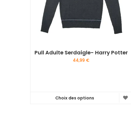
Pull Adulte Serdaigle- Harry Potter
44,99
€
Choix des options
Ce
produit
a
plusieurs
variations.