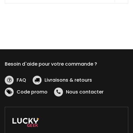
Ce
produit
a
plusieurs
variations.
Les
options
peuvent
être
Besoin d`aide pour votre commande ?
choisies
sur
la
FAQ
Livraisons & retours
page
Code promo
Nous contacter
du
produit