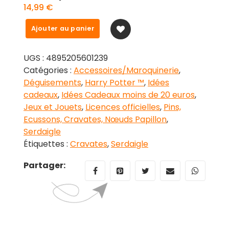
14,99
€
quantité
Ajouter au panier
de
Cravate
UGS :
4895205601239
Serdaigle
Catégories :
Accessoires/Maroquinerie
,
imprimé
Déguisements
,
Harry Potter ™
,
Idées
Harry
cadeaux
,
Idées Cadeaux moins de 20 euros
,
Potter
Jeux et Jouets
,
Licences officielles
,
Pins,
pour
Ecussons, Cravates, Nœuds Papillon
,
enfant
Serdaigle
Étiquettes :
Cravates
,
Serdaigle
Partager: