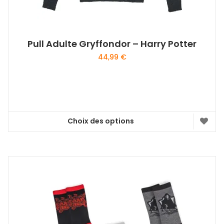
Pull Adulte Gryffondor – Harry Potter
44,99
€
Choix des options
Ce
produit
a
plusieurs
variations.
Les
options
peuvent
être