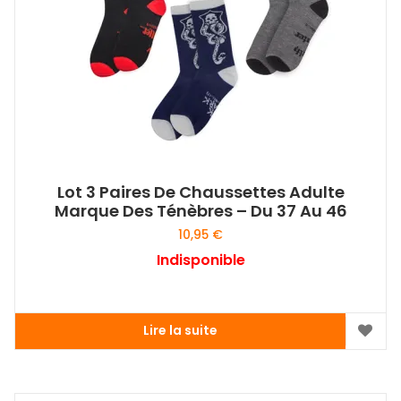
choisies
sur
la
page
du
produit
Lot 3 Paires De Chaussettes Adulte
Marque Des Ténèbres – Du 37 Au 46
10,95
€
Indisponible
Lire la suite