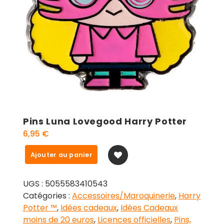
Pins Luna Lovegood Harry Potter
6,95
€
quantité
Ajouter au panier
de
Pins
UGS :
5055583410543
Luna
Catégories :
Accessoires/Maroquinerie
,
Harry
Lovegood
Potter ™
,
Idées cadeaux
,
Idées Cadeaux
Harry
moins de 20 euros
,
Licences officielles
,
Pins,
Potter