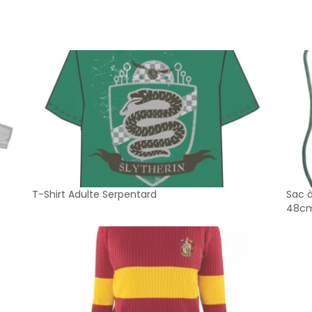
T-Shirt Adulte Serpentard
Sac à
48c