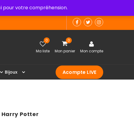
 pour votre compréhension.
0
0
Ma liste
Mon panier
Mon compte
Acompte LIVE
B
i
j
o
u
x
 Harry Potter