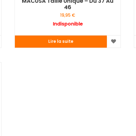
MACUSA Taille Unique – Du 37 Au
46
19,95
€
Indisponible
Lire la suite