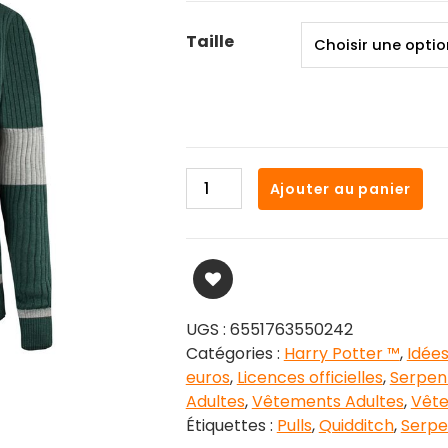
initial
actuel
était :
est :
Taille
44,99 €.
36,99 €.
quantité
Ajouter au panier
de
Pull
Quidditch
Serpentard
Harry
Potter
UGS :
6551763550242
Catégories :
Harry Potter ™
,
Idée
euros
,
Licences officielles
,
Serpen
Adultes
,
Vêtements Adultes
,
Vête
Étiquettes :
Pulls
,
Quidditch
,
Serpe