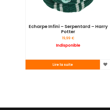
du
produit
Echarpe Infini – Serpentard – Harry
Potter
19,99
€
Indisponible
Lire la suite