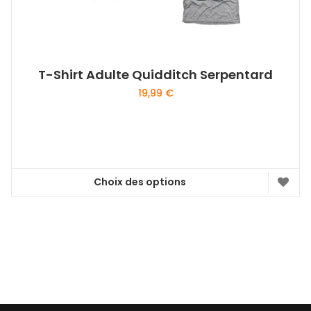
T-Shirt Adulte Quidditch Serpentard
19,99
€
Choix des options
Ce
produit
a
plusieurs
variations.
Les
options
peuvent