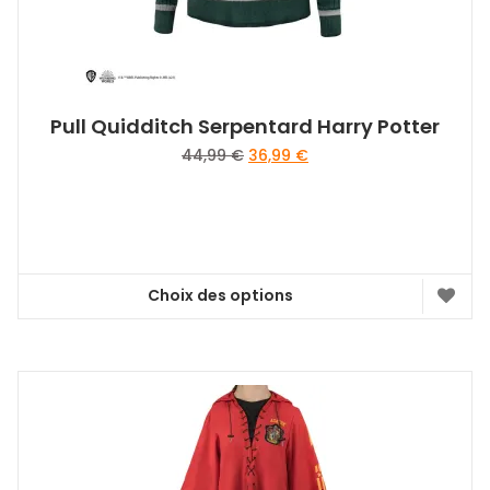
du
produit
Pull Quidditch Serpentard Harry Potter
Le
Le
44,99
€
36,99
€
prix
prix
initial
actuel
était :
est :
44,99 €.
36,99 €.
Choix des options
Ce
produit
a
plusieurs
variations.
Les
options