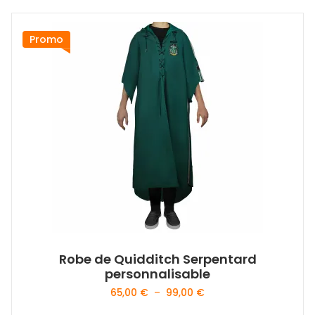
a
plusieurs
variations.
Promo
Les
options
peuvent
être
choisies
sur
la
page
du
produit
Robe de Quidditch Serpentard
personnalisable
Plage
65,00
€
–
99,00
€
de