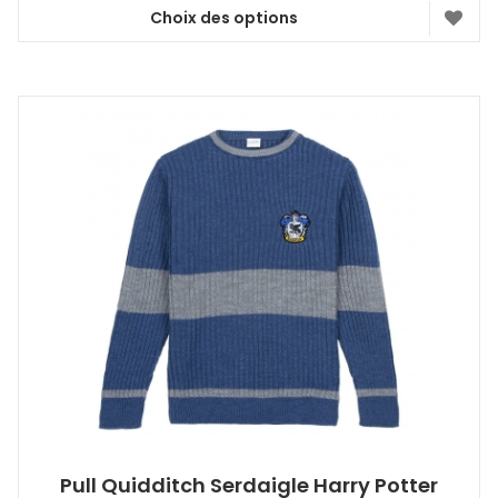
Choix des options
Ce
produit
a
plusieurs
variations.
Les
options
peuvent
être
choisies
sur
la
page
du
produit
Pull Quidditch Serdaigle Harry Potter