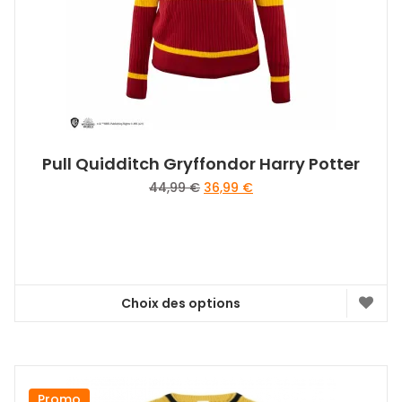
Pull Quidditch Gryffondor Harry Potter
Le
Le
44,99
€
36,99
€
prix
prix
initial
actuel
était :
est :
44,99 €.
36,99 €.
Choix des options
Ce
produit
a
plusieurs
variations.
Promo