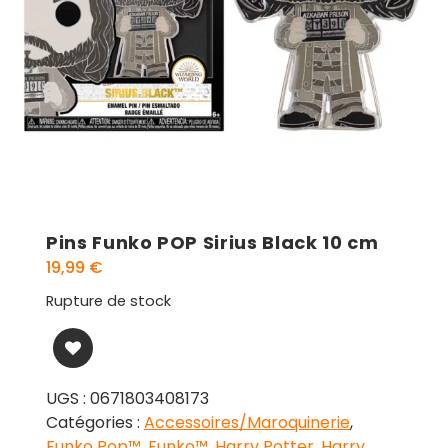
Pins Funko POP Sirius Black 10 cm
19,99
€
Rupture de stock
UGS :
0671803408173
Catégories :
Accessoires/Maroquinerie
,
Funko Pop™
,
Funko™
,
Harry Potter
,
Harry