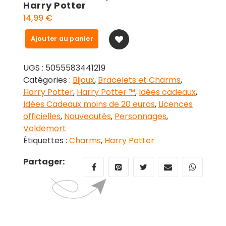
Harry Potter
14,99
€
quantité
Ajouter au panier
de
Set
UGS :
5055583441219
de
Catégories :
Bijoux
,
Bracelets et Charms
,
3
Harry Potter
,
Harry Potter ™
,
Idées cadeaux
,
charms
Idées Cadeaux moins de 20 euros
,
Licences
Reliques
officielles
,
Nouveautés
,
Personnages
,
de
Voldemort
la
Étiquettes :
Charms
,
Harry Potter
mort,
vif
Partager:
d’or
et
plateforme
9
3/4