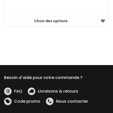
Choix des options
Ce
produit
a
plusieurs
variations.
Les
options
peuvent
être
Besoin d`aide pour votre commande ?
choisies
sur
la
FAQ
Livraisons & retours
page
Code promo
Nous contacter
du
produit