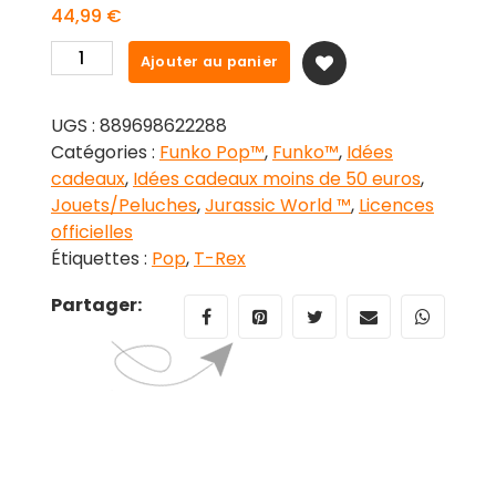
44,99
€
quantité
Ajouter au panier
de
Figurine
UGS :
889698622288
POP
Catégories :
Funko Pop™
,
Funko™
,
Idées
Jurassic
cadeaux
,
Idées cadeaux moins de 50 euros
,
World
Jouets/Peluches
,
Jurassic World ™
,
Licences
3
officielles
T-
Étiquettes :
Pop
,
T-Rex
Rex
Exclusive
Partager: