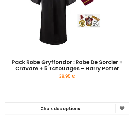
Pack Robe Gryffondor : Robe De Sorcier +
Cravate + 5 Tatouages – Harry Potter
39,95
€
Choix des options
Ce
produit
a
plusieurs