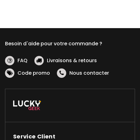
variations.
Les
options
peuvent
être
Besoin d`aide pour votre commande ?
choisies
sur
la
FAQ
Livraisons & retours
page
Code promo
Nous contacter
du
produit
Service Client