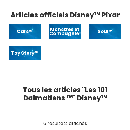
Articles officiels Disney™ Pixar
Monstres et
Cars™
Soul™
Compagnie™
Toy Story™
Tous les articles "Les 101
Dalmatiens ™" Disney™
6 résultats affichés