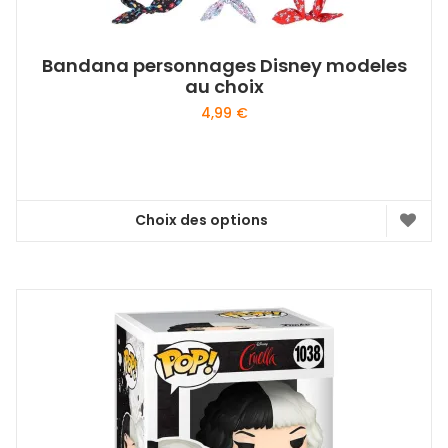
Bandana personnages Disney modeles
au choix
4,99
€
Choix des options
Ce
produit
a
plusieurs
variations.
Les
options
peuvent
être
choisies