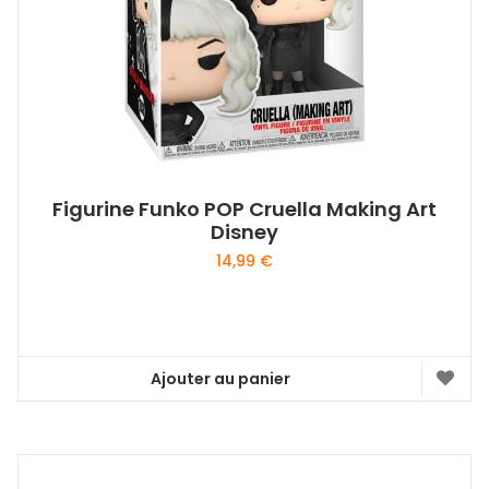
sur
la
page
du
produit
Figurine Funko POP Cruella Making Art
Disney
14,99
€
Ajouter au panier