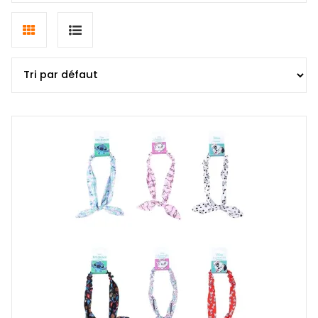
Grid
List
view
view