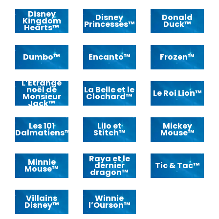
Disney
Disney
Donald
Kingdom
Princesses™
Duck™
Hearts™
Dumbo™
Encanto™
Frozen™
L’Etrange
noël de
La Belle et le
Le Roi Lion™
Monsieur
Clochard™
Jack™
Les 101
Lilo et
Mickey
Dalmatiens™
Stitch™
Mouse™
Raya et le
Minnie
dernier
Tic & Tac™
Mouse™
dragon™
Villains
Winnie
Disney™
l’Ourson™