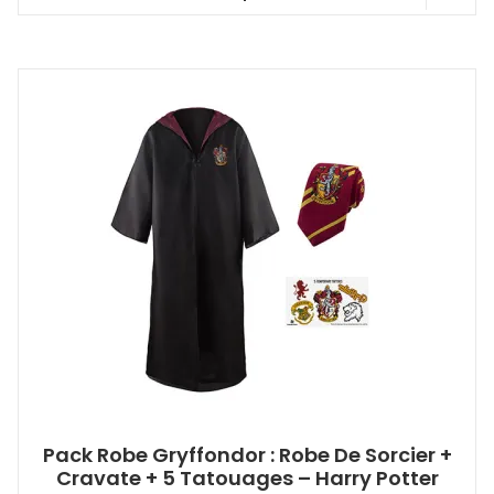
Ce
produit
a
plusieurs
variations.
Les
options
peuvent
être
choisies
sur
la
page
du
produit
Pack Robe Gryffondor : Robe De Sorcier +
Cravate + 5 Tatouages – Harry Potter