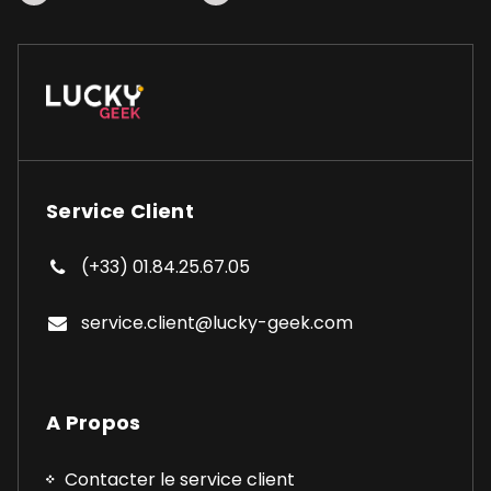
produit
Service Client
(+33) 01.84.25.67.05
service.client@lucky-geek.com
A Propos
Contacter le service client