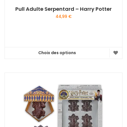
Pull Adulte Serpentard – Harry Potter
44,99
€
Choix des options
Ce
produit
a
plusieurs
variations.
Les
options
peuvent
être
choisies
sur