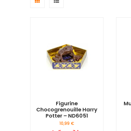
Grid
List
view
view
Figurine
Mu
Chocogrenouille Harry
Potter – ND6051
10,99
€