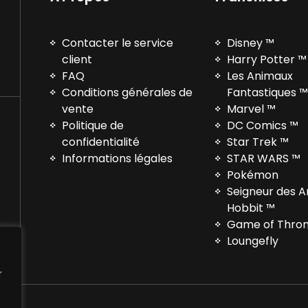
Contacter le service
Disney ™
client
Harry Potter ™
FAQ
Les Animaux
Conditions générales de
Fantastiques 
vente
Marvel ™
Politique de
DC Comics ™
confidentialité
Star Trek ™
Informations légales
STAR WARS ™
Pokémon
Seigneur des 
Hobbit ™
Game of Thro
Loungefly
r