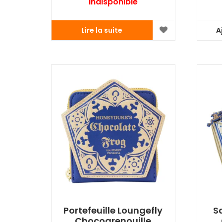
Indisponible
Lire la suite
A
Portefeuille Loungefly
S
Chocogrenouille