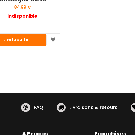
84,99
€
Indisponible
Lire la suite
FAQ
Livraisons & retours
A Propos
Franchises