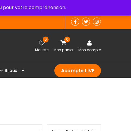
 pour votre compréhension.
0
0
Ma liste
Mon panier
Mon compte
Acompte LIVE
B
i
j
o
u
x