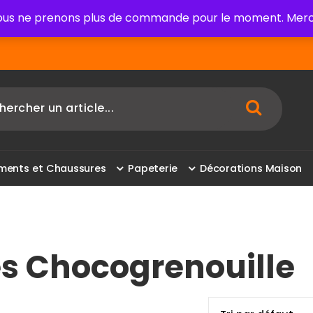
us ne prenons plus de commande pour le moment. Merci
m
e
n
t
s
e
t
C
h
a
u
s
s
u
r
e
s
P
a
p
e
t
e
r
i
e
D
é
c
o
r
a
t
i
o
n
s
M
a
i
s
o
n
les Chocogrenouille