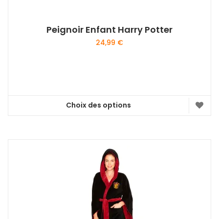
Peignoir Enfant Harry Potter
24,99
€
Choix des options
Ce
produit
a
plusieurs
variations.
Les
options
peuvent
être
choisies