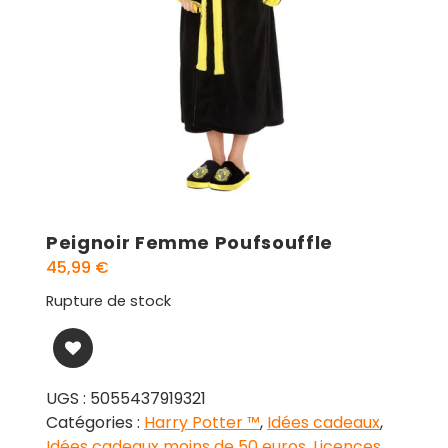
Peignoir Femme Poufsouffle
45,99
€
Rupture de stock
UGS :
5055437919321
Catégories :
Harry Potter ™
,
Idées cadeaux
,
Idées cadeaux moins de 50 euros
,
Licences