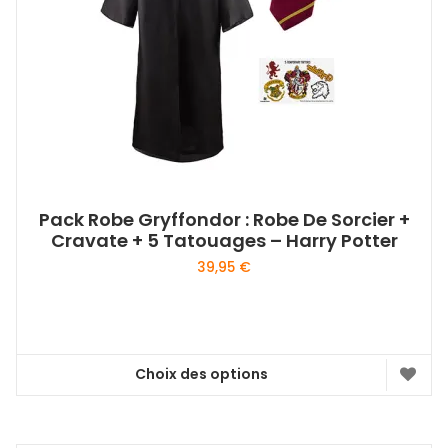
Pack Robe Gryffondor : Robe De Sorcier +
Cravate + 5 Tatouages – Harry Potter
39,95
€
Choix des options
Ce
produit
a