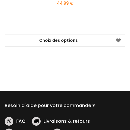
44,99
€
Choix des options
Ce
produit
a
plusieurs
variations.
Les
options
peuvent
être
Besoin d`aide pour votre commande ?
choisies
sur
la
FAQ
Livraisons & retours
page