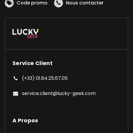
Code promo
Nous contacter
du
produit
Service Client
(+33) 01.84.25.67.05
service.client@lucky-geek.com
A Propos