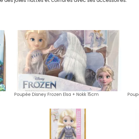
ire des jolies nattes et coiffures avec ses accessoires.
n
Poupée Disney Frozen Elsa + Nokk 15cm
Poup