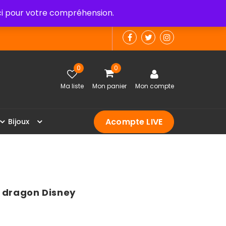
 pour votre compréhension.
0
0
Ma liste
Mon panier
Mon compte
Acompte LIVE
B
i
j
o
u
x
r dragon Disney