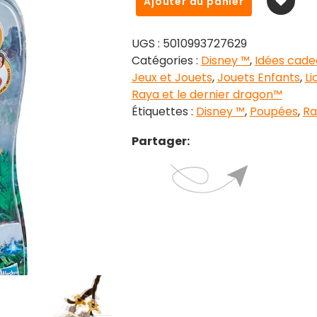
Ajouter au panier
de
Poupée
UGS :
5010993727629
Raya
Catégories :
Disney ™
,
Idées cade
et
Jeux et Jouets
,
Jouets Enfants
,
Li
le
Raya et le dernier dragon™
dernier
Étiquettes :
Disney ™
,
Poupées
,
Ra
dragon
Disney
Partager: