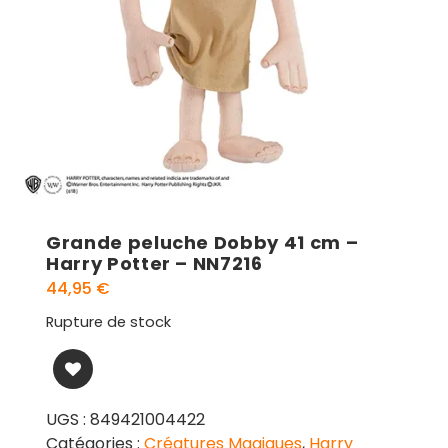
Grande peluche Dobby 41 cm –
Harry Potter – NN7216
44,95
€
Rupture de stock
UGS :
849421004422
Catégories :
Créatures Magiques
,
Harry