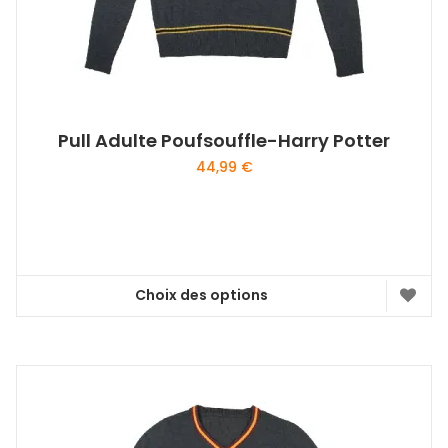
Pull Adulte Poufsouffle-Harry Potter
44,99
€
Choix des options
Ce
produit
a
plusieurs
variations.
Les