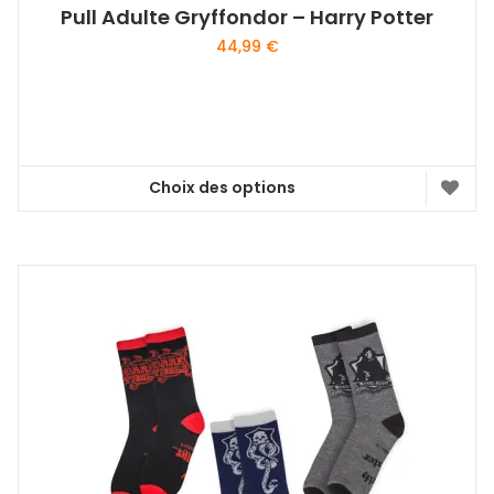
Pull Adulte Gryffondor – Harry Potter
44,99
€
Choix des options
Ce
produit
a
plusieurs
variations.
Les
options
peuvent
être
choisies
sur
la