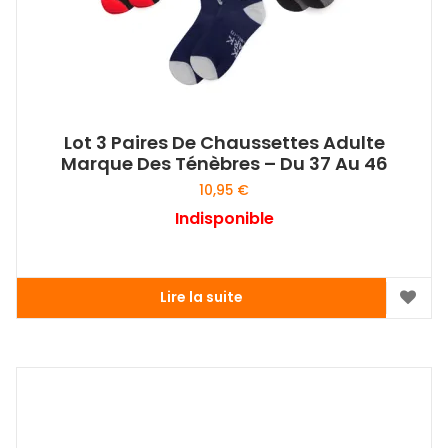
page
du
produit
Lot 3 Paires De Chaussettes Adulte
Marque Des Ténèbres – Du 37 Au 46
10,95
€
Indisponible
Lire la suite